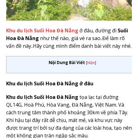
Khu du lịch
Suối Hoa Đà Nẵng
ở đâu, đường đi
Suối
Hoa Đà Nẵng
như thế nào, giá vé ra sao..Để làm rõ
vấn đề này..Hãy cùng mình điểm danh bài viết này nhé.
Nội Dung Bài Viết
[
Hiện
]
Khu du lịch
Suối Hoa Đà Nẵng
ở đâu
Khu du lịch
Suối Hoa Đà Nẵng
tọa lạc tại đường
QL14G, Hoà Phú, Hòa Vang, Đà Nẵng, Việt Nam. Và
cách trung tâm thành phố khoảng 30km về phía Tây.
Khí hậu tại đây rất dễ chịu, mát mẻ, và khu vực này
được trang trí bởi sự đa dạng của các loài hoa, tạo nên
một không gian tràn ngập sắc màu.