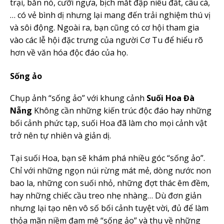
trại, bắn nỏ, cưỡi ngựa, bịch mắt đập niêu đất, câu cá,
… có vẻ bình dị nhưng lại mang đến trải nghiệm thú vị
và sôi động. Ngoài ra, bạn cũng có cơ hội tham gia
vào các lễ hội đặc trưng của người Cơ Tu để hiểu rõ
hơn về văn hóa độc đáo của họ.
Sống ảo
Chụp ảnh “sống ảo” với khung cảnh
Suối Hoa Đà
Nẵng
Không cần những kiến trúc độc đáo hay những
bối cảnh phức tạp, suối Hoa đã làm cho mọi cảnh vật
trở nên tự nhiên và giản dị.
Tại suối Hoa, bạn sẽ khám phá nhiều góc “sống ảo”.
Chỉ với những ngọn núi rừng mát mẻ, dòng nước non
bao la, những con suối nhỏ, những đợt thác êm đềm,
hay những chiếc cầu treo nhẹ nhàng… Dù đơn giản
nhưng lại tạo nên vô số bối cảnh tuyệt vời, đủ để làm
thỏa mãn niềm đam mê “sống ảo” và thu về những